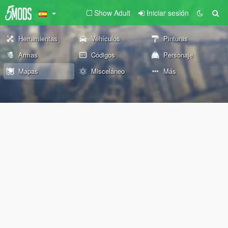
Show Adult
Iniciar sesión
Herramientas
Vehículos
Pinturas
Armas
Códigos
Personaje
Mapas
Misceláneo
Más