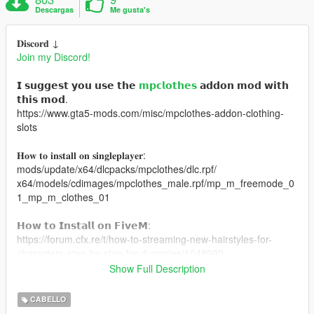
Descargas
Me gusta's
𝐃𝐢𝐬𝐜𝐨𝐫𝐝 ↓
Join my Discord!
𝗜 𝘀𝘂𝗴𝗴𝗲𝘀𝘁 𝘆𝗼𝘂 𝘂𝘀𝗲 𝘁𝗵𝗲
𝗺𝗽𝗰𝗹𝗼𝘁𝗵𝗲𝘀
𝗮𝗱𝗱𝗼𝗻 𝗺𝗼𝗱 𝘄𝗶𝘁𝗵
𝘁𝗵𝗶𝘀 𝗺𝗼𝗱.
https://www.gta5-mods.com/misc/mpclothes-addon-clothing-
slots
𝐇𝐨𝐰 𝐭𝐨 𝐢𝐧𝐬𝐭𝐚𝐥𝐥 𝐨𝐧 𝐬𝐢𝐧𝐠𝐥𝐞𝐩𝐥𝐚𝐲𝐞𝐫:
mods/update/x64/dlcpacks/mpclothes/dlc.rpf/
x64/models/cdimages/mpclothes_male.rpf/mp_m_freemode_0
1_mp_m_clothes_01
𝗛𝗼𝘄 𝘁𝗼 𝗜𝗻𝘀𝘁𝗮𝗹𝗹 𝗼𝗻 𝗙𝗶𝘃𝗲𝗠:
https://forum.cfx.re/t/how-to-streaming-new-hairstyles-for-
characters-step-by-step-for-dummies/1048980
Show Full Description
𝗠𝗲𝘀𝗵 𝗖𝗿𝗲𝗱𝗶𝘁: https://www.tumblr.com/kiegross
CABELLO