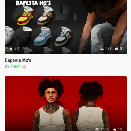
5.0
751
8
Bapesta M2's
By
The Plug
1.253
13