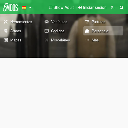
Show Adult
Iniciar sesión
Herramientas
Vehículos
Pinturas
Armas
Códigos
Personaje
Mapas
Misceláneo
Más