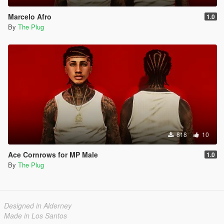
Marcelo Afro
1.0
By
The Plug
818
10
Ace Cornrows for MP Male
1.0
By
The Plug
Designed in Alderney
Made in Los Santos