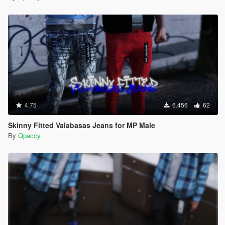
4.75
6.456
62
Skinny Fitted Valabasas Jeans for MP Male
By
Qpaccy