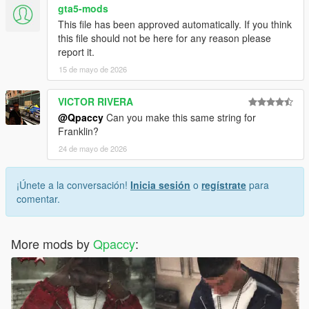
gta5-mods
This file has been approved automatically. If you think
this file should not be here for any reason please
report it.
15 de mayo de 2026
VICTOR RIVERA
@Qpaccy
Can you make this same string for
Franklin?
24 de mayo de 2026
¡Únete a la conversación!
Inicia sesión
o
regístrate
para
comentar.
More mods by
Qpaccy
: