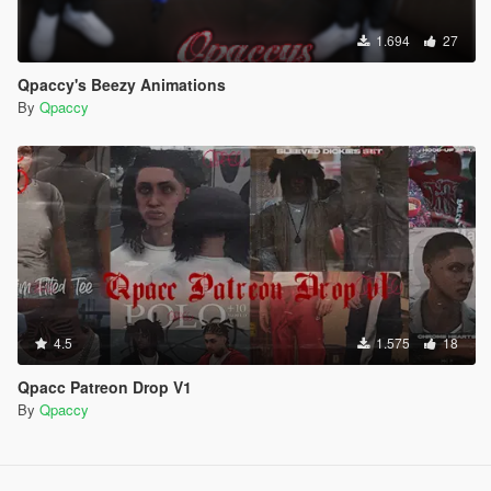
1.694
27
Qpaccy's Beezy Animations
By
Qpaccy
4.5
1.575
18
Qpacc Patreon Drop V1
By
Qpaccy