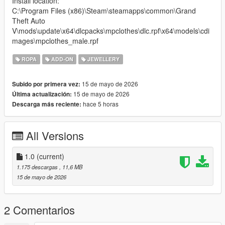
Install location:
C:\Program Files (x86)\Steam\steamapps\common\Grand
Theft Auto
V\mods\update\x64\dlcpacks\mpclothes\dlc.rpf\x64\models\cdi
mages\mpclothes_male.rpf
ROPA
ADD-ON
JEWELLERY
15 de mayo de 2026
Subido por primera vez:
15 de mayo de 2026
Última actualización:
hace 5 horas
Descarga más reciente:
All Versions
1.0
(current)
1.175 descargas
, 11,6 MB
15 de mayo de 2026
2 Comentarios