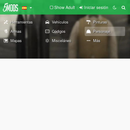
Show Adult
Iniciar sesión
Herramientas
Vehículos
Pinturas
Armas
Códigos
Personaje
Mapas
Misceláneo
Más