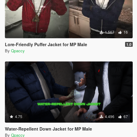
1.567
16
Lore-Friendly Puffer Jacket for MP Male
1.0
By
Qpaccy
4.75
4.496
67
Water-Repellent Down Jacket for MP Male
By
Qpaccy