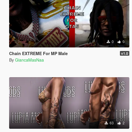
0
0
Chain EXTREME For MP Male
v1.0
By
GiancaMasNaa
63
2