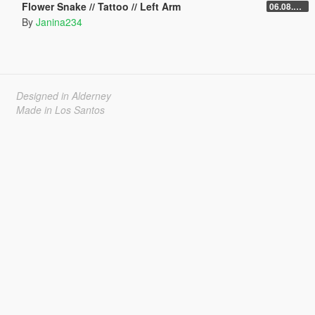
Flower Snake // Tattoo // Left Arm
06.08.2026
By
Janina234
Designed in Alderney
Made in Los Santos