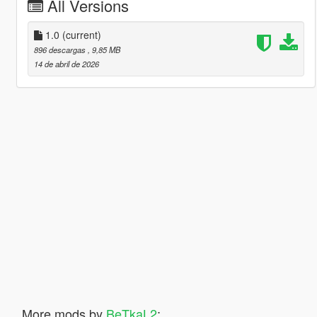
All Versions
1.0
(current)
896 descargas
, 9,85 MB
14 de abril de 2026
More mods by
BeTkaL2
: