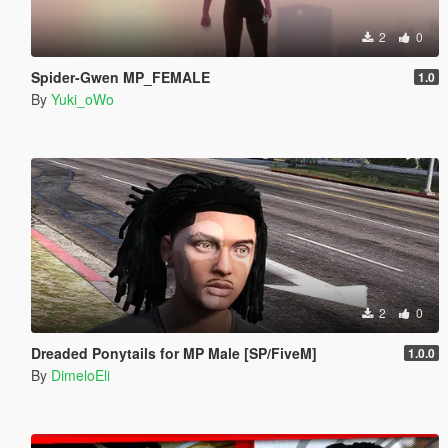
2
0
Spider-Gwen MP_FEMALE
1.0
By
Yuki_oWo
2
0
Dreaded Ponytails for MP Male [SP/FiveM]
1.0.0
By
DimeloEli