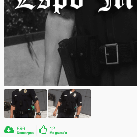
896
12
Descargas
Me gusta's