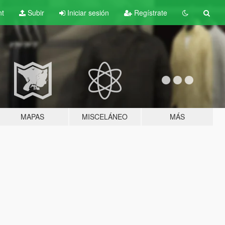
nt
Subir
Iniciar sesión
Regístrate
MAPAS
MISCELÁNEO
MÁS