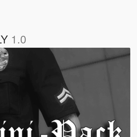
LY
1.0