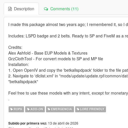
Description
Comments (11)
I made this package almost two years ago; I remembered it, so I d
Includes: LSPD badge and 2 belts. Ready to SP and FiveM as a r
Credits:
Alex Ashfold - Base EUP Models & Textures
GrzClothTool - For convert models to SP and MP file
Installation:
1. Open OpenIV and copy the 'betkallspdpack' folder to the file p
2. Navigate to 'dlclist.xml' in "mods/update/update.rpf/common/dat
"betkallspdpack"
Feel free to use these models with any intent, except for monetary
.
ROPA
ADD-ON
EMERGENCIA
LORE FRIENDLY
13 de abril de 2026
Subido por primera vez: