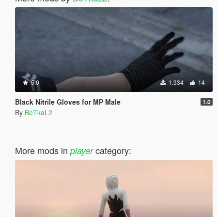
5.0
1.334
14
Black Nitrile Gloves for MP Male
1.0
By
BeTkaL2
More mods in
category:
player