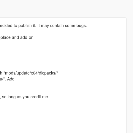
ecided to publish it. It may contain some bugs.
eplace and add-on
ath "mods/update/x64/dlcpacks/"
a/". Add
, so long as you credit me