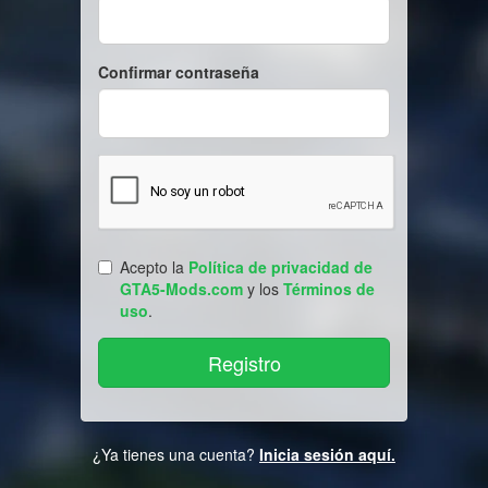
Confirmar contraseña
Acepto la
Política de privacidad de
GTA5-Mods.com
y los
Términos de
uso
.
¿Ya tienes una cuenta?
Inicia sesión aquí.