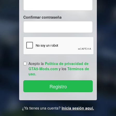
Confirmar contraseña
Acepto la
Política de privacidad de
GTA5-Mods.com
y los
Términos de
uso
.
¿Ya tienes una cuenta?
Inicia sesión aquí.