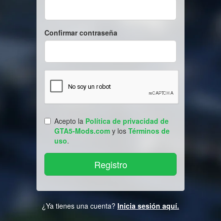
Confirmar contraseña
Acepto la
Política de privacidad de
GTA5-Mods.com
y los
Términos de
uso
.
¿Ya tienes una cuenta?
Inicia sesión aquí.