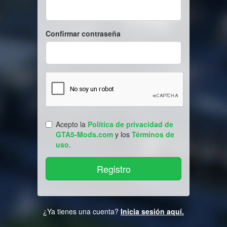
Confirmar contraseña
Acepto la
Política de privacidad de
GTA5-Mods.com
y los
Términos de
uso
.
¿Ya tienes una cuenta?
Inicia sesión aquí.