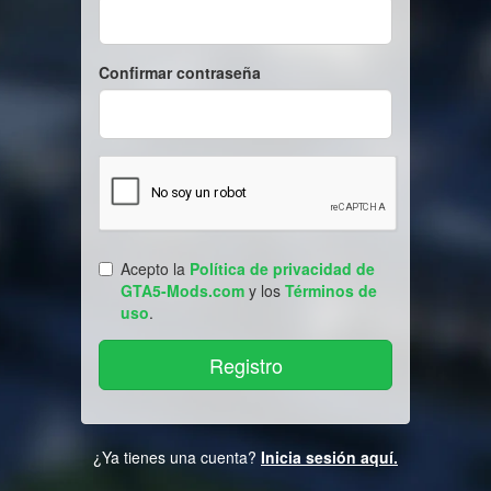
Confirmar contraseña
Acepto la
Política de privacidad de
GTA5-Mods.com
y los
Términos de
uso
.
¿Ya tienes una cuenta?
Inicia sesión aquí.