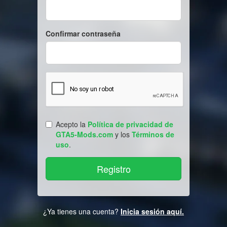
Confirmar contraseña
Acepto la
Política de privacidad de
GTA5-Mods.com
y los
Términos de
uso
.
¿Ya tienes una cuenta?
Inicia sesión aquí.