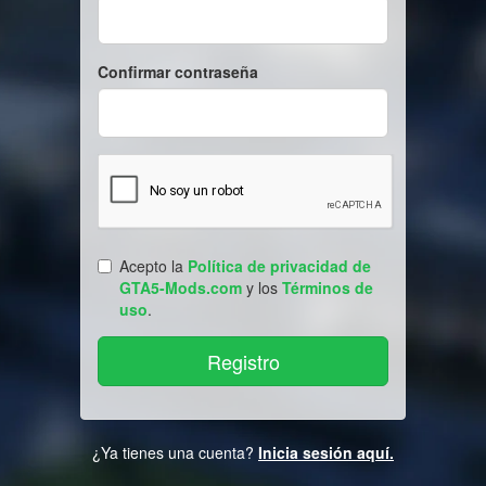
Confirmar contraseña
Acepto la
Política de privacidad de
GTA5-Mods.com
y los
Términos de
uso
.
¿Ya tienes una cuenta?
Inicia sesión aquí.