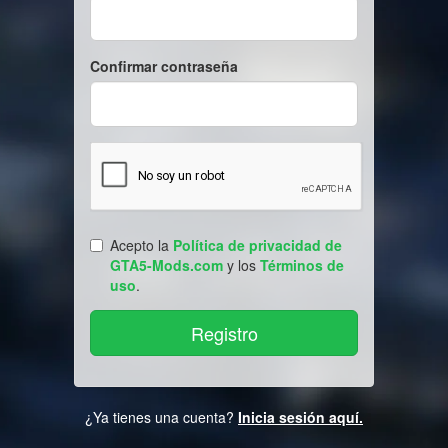
Confirmar contraseña
Acepto la
Política de privacidad de
GTA5-Mods.com
y los
Términos de
uso
.
¿Ya tienes una cuenta?
Inicia sesión aquí.