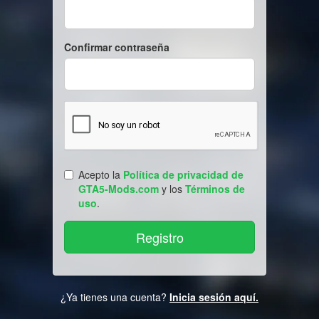
Confirmar contraseña
Acepto la
Política de privacidad de
GTA5-Mods.com
y los
Términos de
uso
.
¿Ya tienes una cuenta?
Inicia sesión aquí.