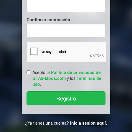
Confirmar contraseña
Acepto la
Política de privacidad de
GTA5-Mods.com
y los
Términos de
uso
.
¿Ya tienes una cuenta?
Inicia sesión aquí.