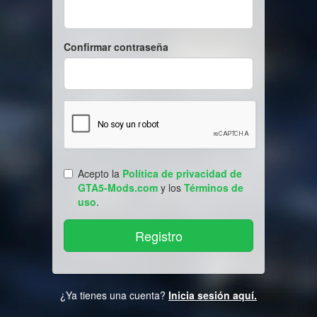
Confirmar contraseña
Acepto la
Política de privacidad de
GTA5-Mods.com
y los
Términos de
uso
.
¿Ya tienes una cuenta?
Inicia sesión aquí.