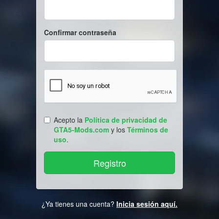
Confirmar contraseña
Acepto la
Política de privacidad de
GTA5-Mods.com
y los
Términos de
uso
.
¿Ya tienes una cuenta?
Inicia sesión aquí.