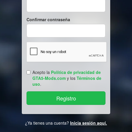
Confirmar contraseña
Acepto la
Política de privacidad de
GTA5-Mods.com
y los
Términos de
uso
.
¿Ya tienes una cuenta?
Inicia sesión aquí.