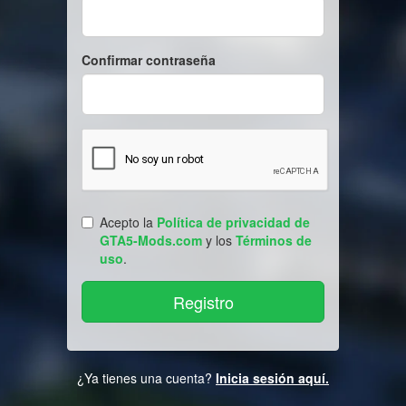
Confirmar contraseña
Acepto la
Política de privacidad de
GTA5-Mods.com
y los
Términos de
uso
.
¿Ya tienes una cuenta?
Inicia sesión aquí.