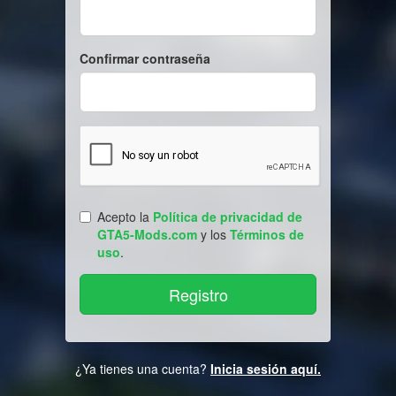
Confirmar contraseña
Acepto la
Política de privacidad de
GTA5-Mods.com
y los
Términos de
uso
.
¿Ya tienes una cuenta?
Inicia sesión aquí.