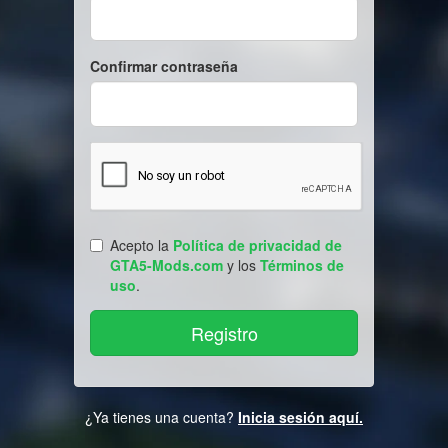
Confirmar contraseña
Acepto la
Política de privacidad de
GTA5-Mods.com
y los
Términos de
uso
.
¿Ya tienes una cuenta?
Inicia sesión aquí.