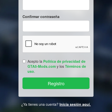
Confirmar contraseña
Acepto la
Política de privacidad de
GTA5-Mods.com
y los
Términos de
uso
.
¿Ya tienes una cuenta?
Inicia sesión aquí.