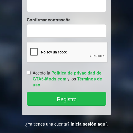
Confirmar contraseña
Acepto la
Política de privacidad de
GTA5-Mods.com
y los
Términos de
uso
.
¿Ya tienes una cuenta?
Inicia sesión aquí.