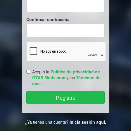
Confirmar contraseña
Acepto la
Política de privacidad de
GTA5-Mods.com
y los
Términos de
uso
.
¿Ya tienes una cuenta?
Inicia sesión aquí.