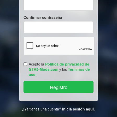
Confirmar contraseña
Acepto la
Política de privacidad de
GTA5-Mods.com
y los
Términos de
uso
.
¿Ya tienes una cuenta?
Inicia sesión aquí.