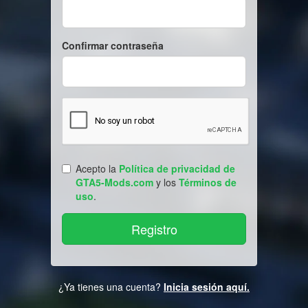
Confirmar contraseña
Acepto la
Política de privacidad de
GTA5-Mods.com
y los
Términos de
uso
.
¿Ya tienes una cuenta?
Inicia sesión aquí.