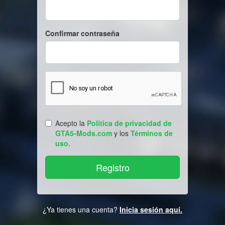
Confirmar contraseña
Acepto la
Política de privacidad de
GTA5-Mods.com
y los
Términos de
uso
.
¿Ya tienes una cuenta?
Inicia sesión aquí.