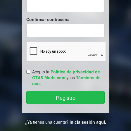
Confirmar contraseña
Acepto la
Política de privacidad de
GTA5-Mods.com
y los
Términos de
uso
.
¿Ya tienes una cuenta?
Inicia sesión aquí.