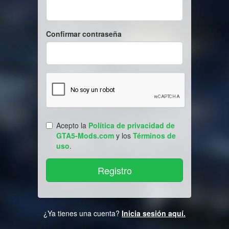
Confirmar contraseña
Acepto la
Política de privacidad de
GTA5-Mods.com
y los
Términos de
uso
.
¿Ya tienes una cuenta?
Inicia sesión aquí.