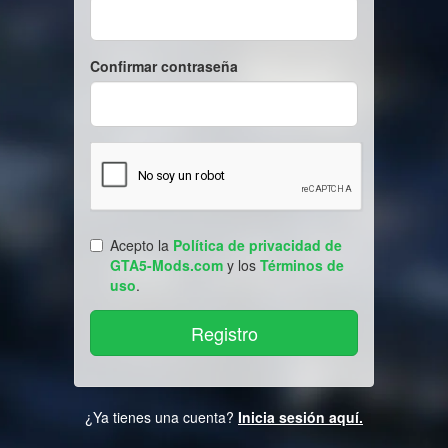
Confirmar contraseña
Acepto la
Política de privacidad de
GTA5-Mods.com
y los
Términos de
uso
.
¿Ya tienes una cuenta?
Inicia sesión aquí.