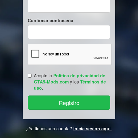
Confirmar contraseña
Acepto la
Política de privacidad de
GTA5-Mods.com
y los
Términos de
uso
.
¿Ya tienes una cuenta?
Inicia sesión aquí.