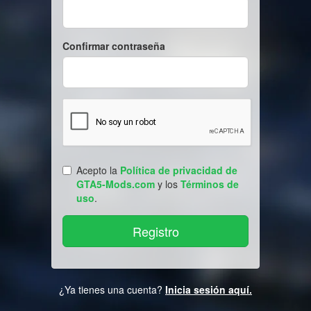
Confirmar contraseña
Acepto la
Política de privacidad de
GTA5-Mods.com
y los
Términos de
uso
.
¿Ya tienes una cuenta?
Inicia sesión aquí.