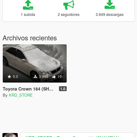
1 subida
2 seguidores
3.949 descargas
Archivos recientes
5.0
3.949
19
Toyota Crown 184 (SHAHENA)
1.0
By
KRD_STORE