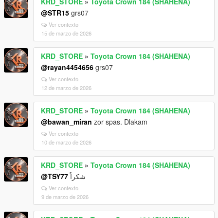
KRD_STORE
»
Toyota Crown 184 (SHAHENA)
@STR15
grs07
Ver contexto
15 de marzo de 2026
KRD_STORE
»
Toyota Crown 184 (SHAHENA)
@rayan4454656
grs07
Ver contexto
12 de marzo de 2026
KRD_STORE
»
Toyota Crown 184 (SHAHENA)
@bawan_miran
zor spas. Dlakam
Ver contexto
10 de marzo de 2026
KRD_STORE
»
Toyota Crown 184 (SHAHENA)
@TSY77
شكراً
Ver contexto
9 de marzo de 2026