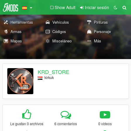
Show Adult
Iniciar sesión
Herramientas
Vehículos
Pinturas
Armas
Códigos
Personaje
Mapas
Misceláneo
Más
KRD_STORE
kirkuk
Le gustan 0 archivos
6 comentarios
0 vídeos