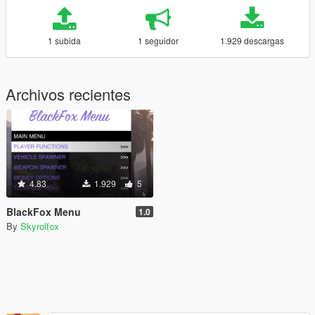
1 subida
1 seguidor
1.929 descargas
Archivos recientes
4.83
1.929
5
BlackFox Menu
1.0
By
Skyrolfox