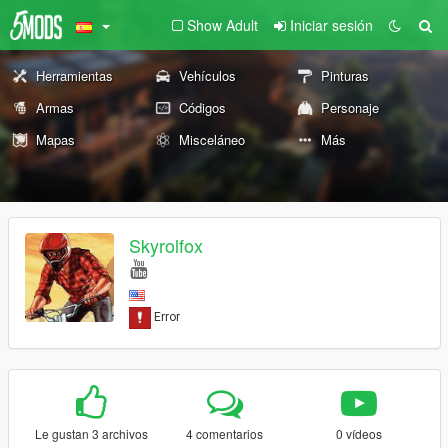
Show Adult
Iniciar sesión
Herramientas
Vehículos
Pinturas
Armas
Códigos
Personaje
Mapas
Misceláneo
Más
Skyrolfox
Le gustan 3 archivos
4 comentarios
0 vídeos