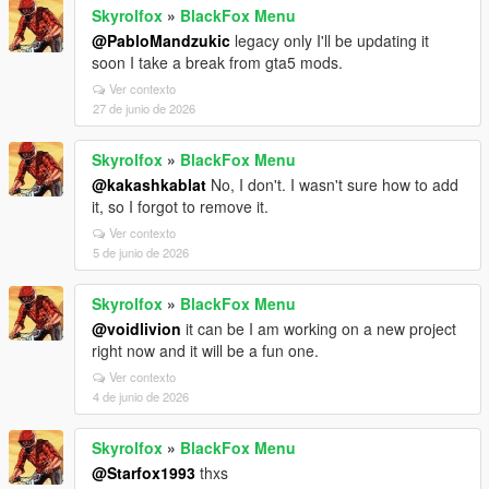
Skyrolfox
»
BlackFox Menu
@PabloMandzukic
legacy only I'll be updating it
soon I take a break from gta5 mods.
Ver contexto
27 de junio de 2026
Skyrolfox
»
BlackFox Menu
@kakashkablat
No, I don't. I wasn't sure how to add
it, so I forgot to remove it.
Ver contexto
5 de junio de 2026
Skyrolfox
»
BlackFox Menu
@voidlivion
it can be I am working on a new project
right now and it will be a fun one.
Ver contexto
4 de junio de 2026
Skyrolfox
»
BlackFox Menu
@Starfox1993
thxs