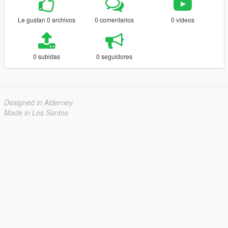
Le gustan 0 archivos
0 comentarios
0 vídeos
0 subidas
0 seguidores
Designed in Alderney
Made in Los Santos