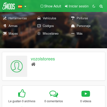
Show Adult
Iniciar sesión
Herramientas
Vehículos
Pinturas
Armas
Códigos
Personaje
Mapas
Misceláneo
Más
vozolstorees
Le gustan 0 archivos
0 comentarios
0 vídeos