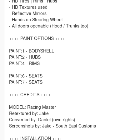
- HD Tires | Rims | Hubs
- HD Textures used
- Reflective Mirrors
- Hands on Steering Wheel
- All doors openable (Hood / Trunks too)
++++ PAINT OPTIONS ++++
PAINT:1 - BODYSHELL
PAINT:2 - HUBS
PAINT:4 - RIMS
PAINT:6 - SEATS
PAINT:7 - SEATS
++++ CREDITS ++++
MODEL: Racing Master
Retextured by: Jake
Converted by: Daniel (own rights)
Screenshots by: Jake - South East Customs
++++ INSTALLATION ++++