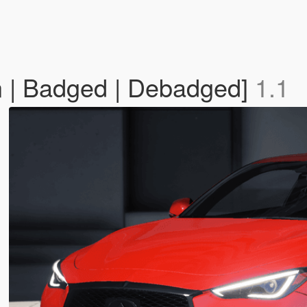
n | Badged | Debadged]
1.1