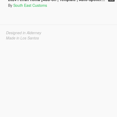
By
South East Customs
Designed in Alderney
Made in Los Santos