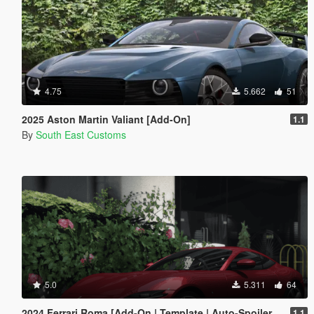
4.75
5.662
51
2025 Aston Martin Valiant [Add-On]
1.1
By
South East Customs
5.0
5.311
64
2024 Ferrari Roma [Add-On | Template | Auto-Spoiler | Animated]
1.1