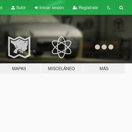
nt
Subir
Iniciar sesión
Regístrate
MAPAS
MISCELÁNEO
MÁS