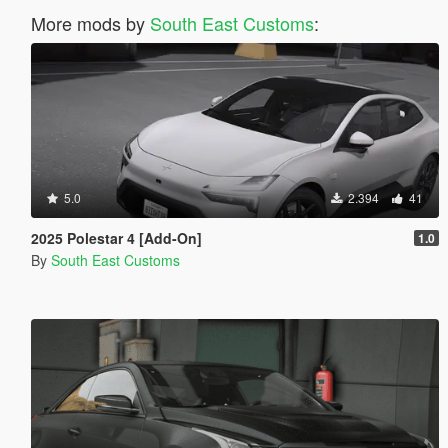
More mods by
South East Customs
:
5.0
2.394
41
2025 Polestar 4 [Add-On]
1.0
By
South East Customs