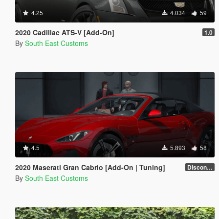
4.25
4.034
59
2020 Cadillac ATS-V [Add-On]
1.0
By
South East Customs
4.5
5.893
58
2020 Maserati Gran Cabrio [Add-On | Tuning]
Discontinued
By
South East Customs