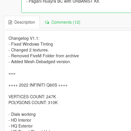
- Pagani Huayra BC with URBANIST Kit.
Description
Comments (12)
Changelog V1.1:
- Fixed Windows Tinting
- Changed 2 textures.
- Removed FiveM Folder from archive
- Added Mesh-Debadged version.
===
++++ 2022 INFINITI Q60S ++++
VERTICES COUNT: 247K
POLYGONS COUNT: 310K
- Dials working
- HD Interior
- HQ Exterior