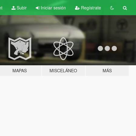
nt
Subir
Iniciar sesión
Regístrate
MAPAS
MISCELÁNEO
MÁS