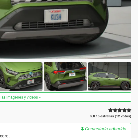
 las imágenes y vídeos
5.0 / 5 estrellas (12 votos)
Comentario adherido
cord.