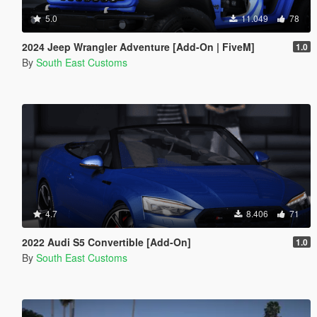
5.0
11.049
78
2024 Jeep Wrangler Adventure [Add-On | FiveM]
1.0
By
South East Customs
4.7
8.406
71
2022 Audi S5 Convertible [Add-On]
1.0
By
South East Customs