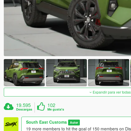
Expandir para ver todas
19.595
102
Descargas
Me gusta's
South East Customs
Autor
19 more members to hit the goal of 150 members on Dis