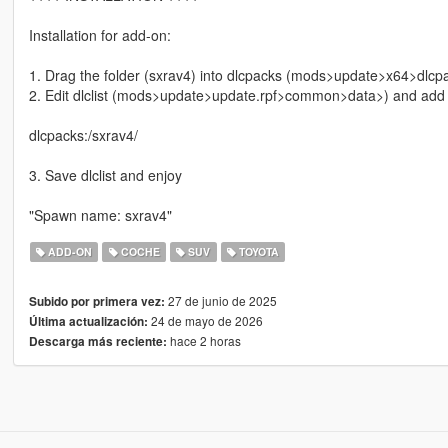
Installation for add-on:
1. Drag the folder (sxrav4) into dlcpacks (mods>update>x64>dlcp
2. Edit dlclist (mods>update>update.rpf>common>data>) and add th
dlcpacks:/sxrav4/
3. Save dlclist and enjoy
"Spawn name: sxrav4"
ADD-ON
COCHE
SUV
TOYOTA
27 de junio de 2025
Subido por primera vez:
24 de mayo de 2026
Última actualización:
hace 2 horas
Descarga más reciente: