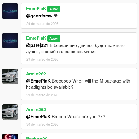
EmrePlaK
Autor
@geonfsmw
🖤
29 de marzo de 2026
EmrePlaK
Autor
@pareja21
В ближайшие дни всё будет намного
лучше, спасибо за ваше внимание
29 de marzo de 2026
Armin262
@EmrePlaK
Broooooo When will the M package with
headlights be available?
29 de marzo de 2026
Armin262
@EmrePlaK
Broooo Where are you ???
30 de marzo de 2026
Bozkurt20