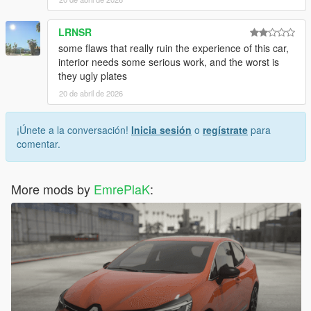
LRNSR
some flaws that really ruin the experience of this car,
interior needs some serious work, and the worst is
they ugly plates
20 de abril de 2026
¡Únete a la conversación!
Inicia sesión
o
regístrate
para
comentar.
More mods by
EmrePlaK
: