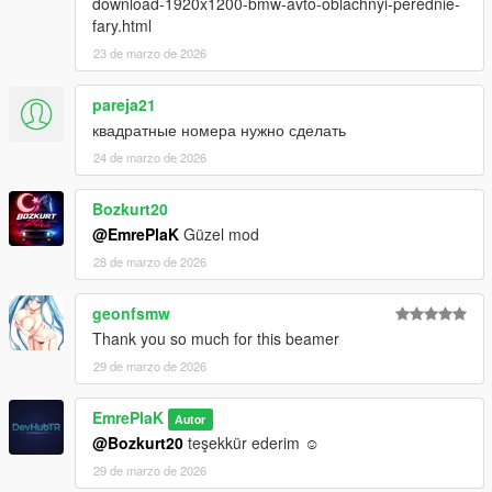
download-1920x1200-bmw-avto-oblachnyi-perednie-
fary.html
23 de marzo de 2026
pareja21
квадратные номера нужно сделать
24 de marzo de 2026
Bozkurt20
@EmrePlaK
Güzel mod
28 de marzo de 2026
geonfsmw
Thank you so much for this beamer
29 de marzo de 2026
EmrePlaK
Autor
@Bozkurt20
teşekkür ederim ☺️
29 de marzo de 2026