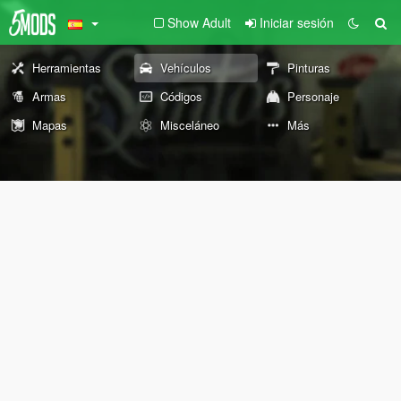
Show Adult
Iniciar sesión
Herramientas
Vehículos
Pinturas
Armas
Códigos
Personaje
Mapas
Misceláneo
Más