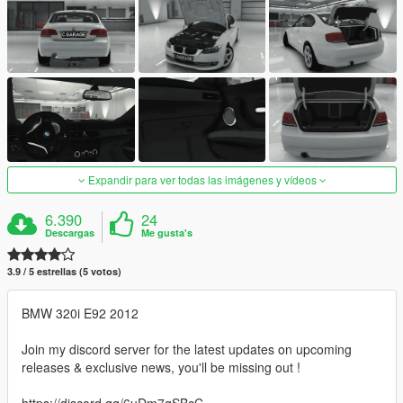
Expandir para ver todas las imágenes y vídeos
6.390
24
Descargas
Me gusta's
3.9 / 5 estrellas (5 votos)
BMW 320i E92 2012
Join my discord server for the latest updates on upcoming
releases & exclusive news, you'll be missing out !