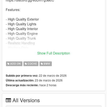
https://discord.gg/6uDm7gSBcC
Features:
- High Quality Exterior
- High Quality Lights
- High Quality Interior
- High Quality Engine
- High Quality Trunk
- Realistic Handling
- Working Dials
- Hands on Steering Wheel
Show Full Description
- Breakable Windows
- Tintable Windows
ADD-ON
COCHE
BMW
- Realistic Mirrors
- 2 Color Options - Primary color - Interior Color
22 de marzo de 2026
Subido por primera vez:
23 de marzo de 2026
Última actualización:
Installation for add-on:
hace 2 horas
Descarga más reciente:
1. Drag the folder emreucar_bmw320i_e92) into dlcpacks
(mods>update>x64>dlcpacks)
2. Edit dlclist (mods>update>update.rpf>common>data>) and
All Versions
add this line under the previous line: