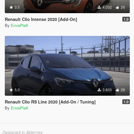
3.5
4.032
26
Renault Clio Intense 2020 [Add-On]
1.0
By
EmrePlaK
5.0
3.805
28
Renault Clio RS Line 2020 [Add-On / Tuning]
1.0
By
EmrePlaK
Designed in Alderney