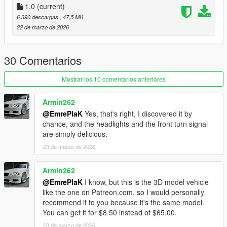
dlcpacks:/emreucar_bmw320i_e92/
1.0
(current)
6.390 descargas
, 47,5 MB
3. Save and Enjoy!
22 de marzo de 2026
Spawn name: emreucar_bmw320i_e92
30 Comentarios
Credits:
EmrePlak
Mostrar los 10 comentarios anteriores
3DModel Base:
Armin262
https://www.beamng.com/threads/bmw-3-series-e92-
@EmrePlaK
Yes, that's right, I discovered it by
hotfix.85847/
chance, and the headlights and the front turn signal
are simply delicious.
23 de marzo de 2026
Armin262
@EmrePlaK
I know, but this is the 3D model vehicle
like the one on Patreon.com, so I would personally
recommend it to you because it's the same model.
You can get it for $8.50 instead of $65.00.
23 de marzo de 2026