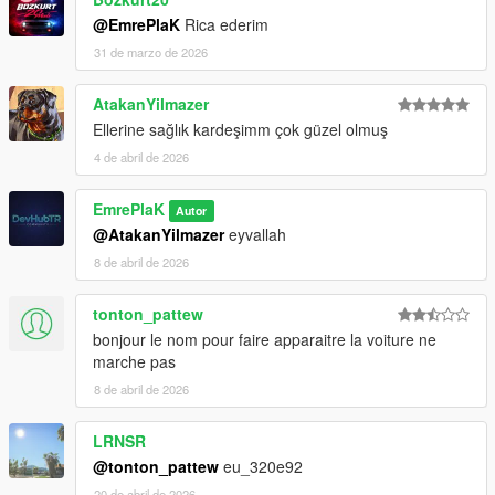
@EmrePlaK
Rica ederim
31 de marzo de 2026
AtakanYilmazer
Ellerine sağlık kardeşimm çok güzel olmuş
4 de abril de 2026
EmrePlaK
Autor
@AtakanYilmazer
eyvallah
8 de abril de 2026
tonton_pattew
bonjour le nom pour faire apparaitre la voiture ne
marche pas
8 de abril de 2026
LRNSR
@tonton_pattew
eu_320e92
20 de abril de 2026