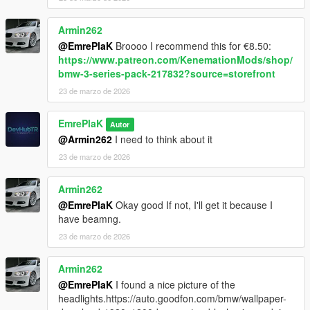
Armin262
@EmrePlaK
Broooo I recommend this for €8.50:
https://www.patreon.com/KenemationMods/shop/
bmw-3-series-pack-217832?source=storefront
23 de marzo de 2026
EmrePlaK
Autor
@Armin262
I need to think about it
23 de marzo de 2026
Armin262
@EmrePlaK
Okay good If not, I'll get it because I
have beamng.
23 de marzo de 2026
Armin262
@EmrePlaK
I found a nice picture of the
headlights.https://auto.goodfon.com/bmw/wallpaper-