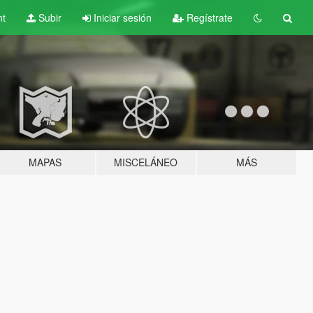
nt
Subir
Iniciar sesión
Regístrate
MAPAS
MISCELÁNEO
MÁS