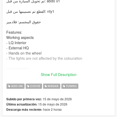
تم تحويل السيارة من قبل: abdo x1
القطع تم تصميمها من قبل: nty1
حقوق المجسم: فلادمير
Features:
Working aspects
- LQ Interior
- External HQ
- Hands on the wheel
- The lights are not affected by the colouration
requirements:
Legit GTA 5
Show Full Description
Installation addon
ADD-ON
COCHE
NISSAN
TUNING
1-Put the "patrol25" folder into the dlcpacks with exactly folder
15 de mayo de 2026
Subido por primera vez:
structure as Grand Theft Auto V/mods/update/x64/dlcpacks.
15 de mayo de 2026
Última actualización:
hace 2 horas
Descarga más reciente:
2-Edit dlclist.xml (Grand Theft Auto
V/mods/update/update.rpf/common/data/dlclist.xml) and add a