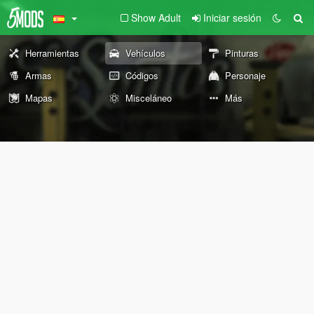
Show Adult
Iniciar sesión
Herramientas
Vehículos
Pinturas
Armas
Códigos
Personaje
Mapas
Misceláneo
Más