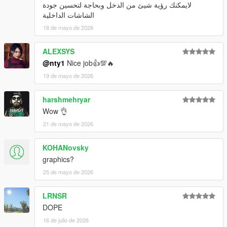
لايمكنك رؤية شيئ من الدخل وبحاجة لتحسين جودة
الشاشات الداخلية
18 de mayo de 2026
ALEXSYS
@nty1
Nice job👍💯🔥
19 de mayo de 2026
harshmehryar
Wow 👌
21 de mayo de 2026
KOHANovsky
graphics?
25 de mayo de 2026
LRNSR
DOPE
16 de julio de 2026