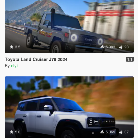
3.5
5.083
23
Toyota Land Cruiser J79 2024
1.1
By
nty1
5.0
5.069
37