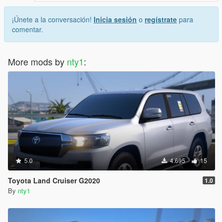
¡Únete a la conversación!
Inicia sesión
o
regístrate
para
comentar.
More mods by
nty1
:
5.0
4.695
15
Toyota Land Cruiser G2020
1.0
By
nty1