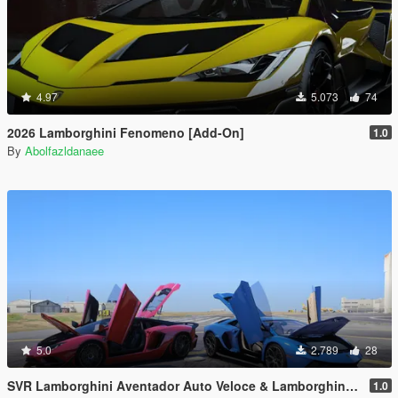
4.97
5.073
74
2026 Lamborghini Fenomeno [Add-On]
1.0
By
Abolfazldanaee
5.0
2.789
28
SVR Lamborghini Aventador Auto Veloce & Lamborghini Aventador LP780-4 Ultimae [Add-On | Legacy | Enhanced]
1.0