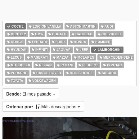
COCHE
EDICIÓN VANILLA
ASTON MARTIN
AUDI
BENTLEY
BMW
BUGATTI
CADILLAC
CHEVROLET
DODGE
FERRARI
FORD
HONDA
HUMMER
HYUNDAI
INFINITI
JAGUAR
JEEP
LAMBORGHINI
LEXUS
MASERATI
MAZDA
MCLAREN
MERCEDES-BENZ
MITSUBISHI
NISSAN
PAGANI
PEUGEOT
PONTIAC
PORSCHE
RANGE ROVER
ROLLS ROYCE
SUBARU
TOYOTA
VOLKSWAGEN
Desde:
El mes pasado
Ordenar por:
Más descargadas