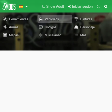
Show Adult
Iniciar sesión
Herramientas
Vehículos
Pinturas
Armas
Códigos
Personaje
Mapas
Misceláneo
Más