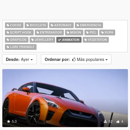
COCHE
BICICLETA
AERONAVE
EMERGENCIA
SCRIPT HOOK
ENTRENADOR
MISIÓN
PIEL
ROPA
GRÁFICOS
JEWELLERY
ANIMATION
VEGETATION
LORE FRIENDLY
Desde:
Ayer
Ordenar por:
Más populares
5.0
52
4