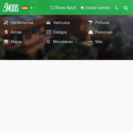
Show Adult
Iniciar sesión
Herramientas
Vehículos
Pinturas
Armas
Códigos
Personaje
Mapas
Misceláneo
Más