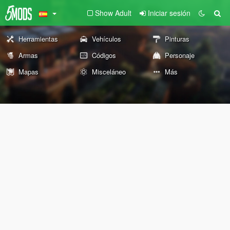
Show Adult
Iniciar sesión
Herramientas
Vehículos
Pinturas
Armas
Códigos
Personaje
Mapas
Misceláneo
Más