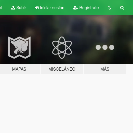
nt
Subir
Iniciar sesión
Regístrate
MAPAS
MISCELÁNEO
MÁS