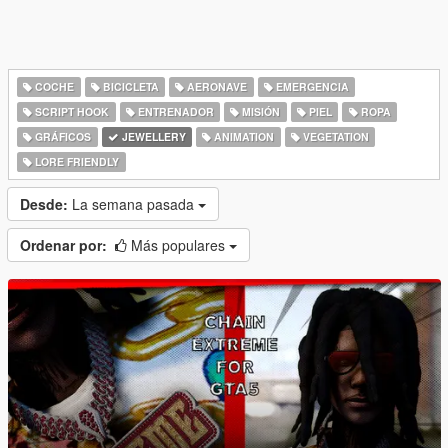
COCHE
BICICLETA
AERONAVE
EMERGENCIA
SCRIPT HOOK
ENTRENADOR
MISIÓN
PIEL
ROPA
GRÁFICOS
JEWELLERY
ANIMATION
VEGETATION
LORE FRIENDLY
Desde:
La semana pasada
Ordenar por:
Más populares