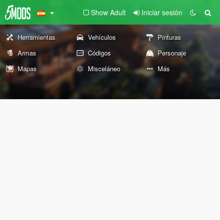
Show Adult
Iniciar sesión
Herramientas
Vehículos
Pinturas
Armas
Códigos
Personaje
Mapas
Misceláneo
Más