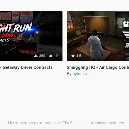
380
12
4.5
- Getaway Driver Contracts
Smuggling HQ - Air Cargo Cont
By
nytoniaz
Herramientas para modificar GTA 5
Archivos recientes