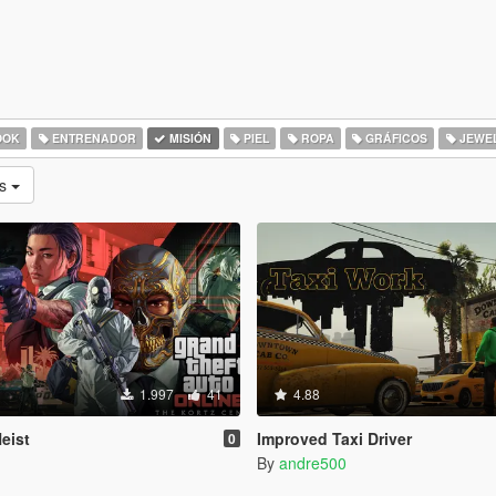
OOK
ENTRENADOR
MISIÓN
PIEL
ROPA
GRÁFICOS
JEWE
as
1.997
41
4.88
eist
Improved Taxi Driver
0
By
andre500