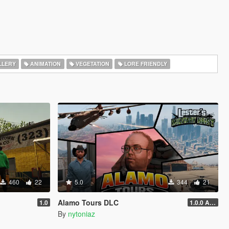
LLERY
ANIMATION
VEGETATION
LORE FRIENDLY
460
22
5.0
344
21
Alamo Tours DLC
1.0
1.0.0 Alpha
By
nytoniaz