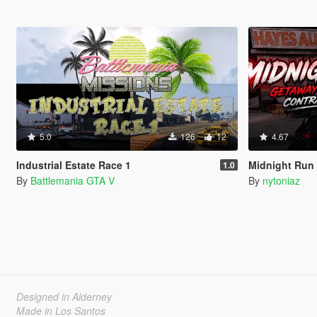
5.0
126
12
4.67
Industrial Estate Race 1
Midnight Run 
1.0
By
Battlemania GTA V
By
nytoniaz
Designed in Alderney
Made in Los Santos