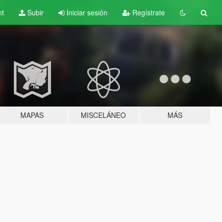
nt
Subir
Iniciar sesión
Regístrate
MAPAS
MISCELÁNEO
MÁS