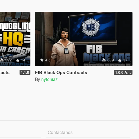
592
14
4.5
809
17
racts
FIB Black Ops Contracts
1.1.0
1.0.0 Alpha
By
nytoniaz
Contáctanos