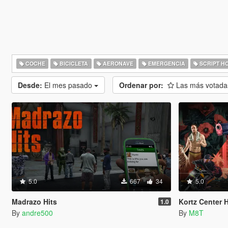
COCHE
BICICLETA
AERONAVE
EMERGENCIA
SCRIPT H
Desde:
El mes pasado
Ordenar por:
Las más votad
5.0
667
34
5.0
Madrazo Hits
Kortz Center H
1.0
By
andre500
By
M8T