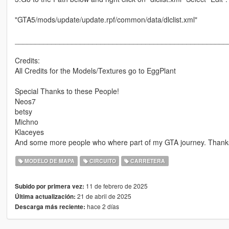
"GTA5/mods/update/update.rpf/common/data/dlclist.xml"
____________________________________________________
Credits:
All Credits for the Models/Textures go to EggPlant
Special Thanks to these People!
Neos7
betsy
Michno
Klaceyes
And some more people who where part of my GTA journey. Thanks 
MODELO DE MAPA
CIRCUITO
CARRETERA
11 de febrero de 2025
Subido por primera vez:
21 de abril de 2025
Última actualización:
hace 2 días
Descarga más reciente: