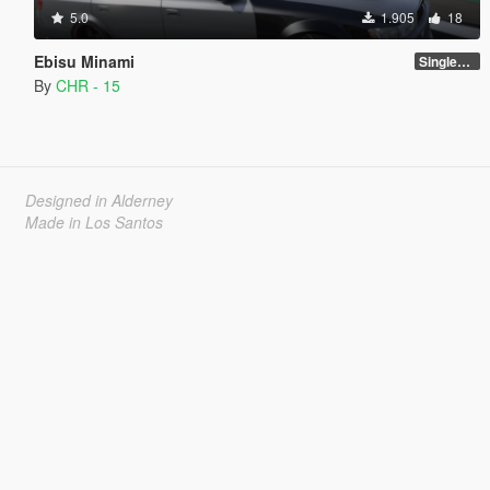
5.0
1.905
18
Ebisu Minami
SinglePlayer [Addon]
By
CHR - 15
Designed in Alderney
Made in Los Santos