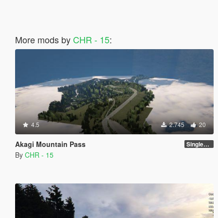
More mods by
CHR - 15
:
4.5
2.745
20
Akagi Mountain Pass
SinglePlayer [Addon] 1.0
By
CHR - 15