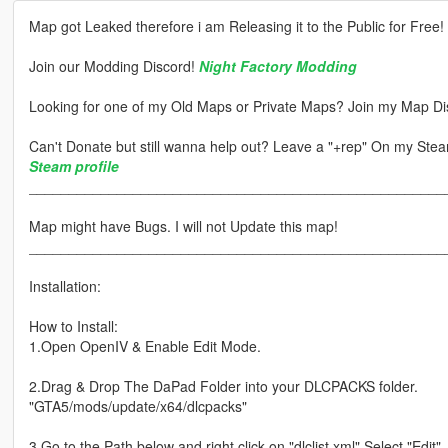
Map got Leaked therefore i am Releasing it to the Public for Free!
Join our Modding Discord!
Night Factory Modding
Looking for one of my Old Maps or Private Maps? Join my Map Di
Can't Donate but still wanna help out? Leave a "+rep" On my Steam
Steam profile
____________________________________________________
Map might have Bugs. I will not Update this map!
____________________________________________________
Installation:
How to Install:
1.Open OpenIV & Enable Edit Mode.
2.Drag & Drop The DaPad Folder into your DLCPACKS folder.
"GTA5/mods/update/x64/dlcpacks"
3.Go to the Path below and right click on "dlclist.xml" Select "Edit