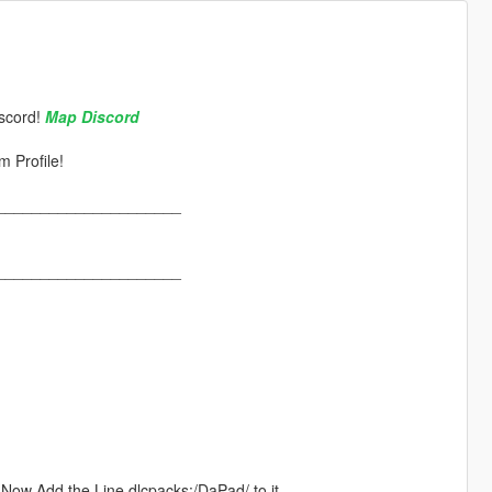
scord!
Map Discord
 Profile!
_____________________
_____________________
". Now Add the Line dlcpacks:/DaPad/ to it.