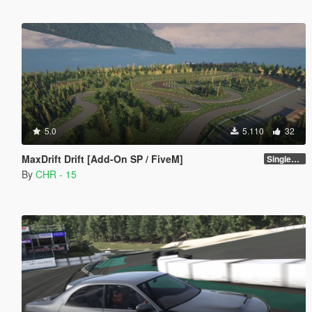
5.0
5.110
32
MaxDrift Drift [Add-On SP / FiveM]
SinglePlayer [Addon] 1.1
By
CHR - 15