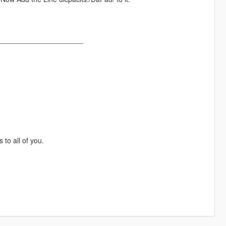
_____________________
to all of you.