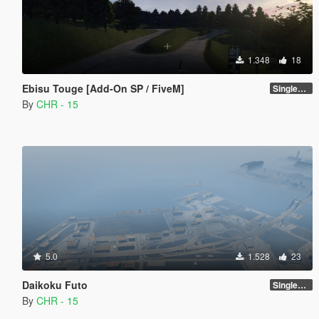
1.348
18
Ebisu Touge [Add-On SP / FiveM]
SinglePlayer [Addon] 1.0
By
CHR - 15
5.0
1.528
23
Daikoku Futo
SinglePlayer [Addon] 1.1
By
CHR - 15