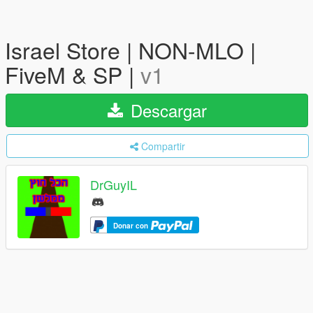
Israel Store | NON-MLO |
FiveM & SP |
v1
Descargar
Compartir
DrGuyIL
Donar con