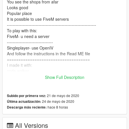
You see the shops from afar
Looks good
Popular place
It is possible to use FiveM servers
--------------------------------------------------------------
To play with this:
FiveM- u need a server
--------------------------------
Singleplayer- use OpenIV
And follow the instructions in the Read ME file
====================================
I made it with:
code walker
OpenIV
Show Full Description
photoshop 2020
===================================
Installation instructions included in the download
21 de mayo de 2020
Subido por primera vez:
--------------------------------------------------------------
24 de mayo de 2020
Última actualización:
Don't say you made it because you didn't ...
hace 8 horas
Descarga más reciente:
Give a little credit….
--------------------------------------------------------------
If there is a problem, talk to me about Discord
All Versions
DR MOLECULE#6931