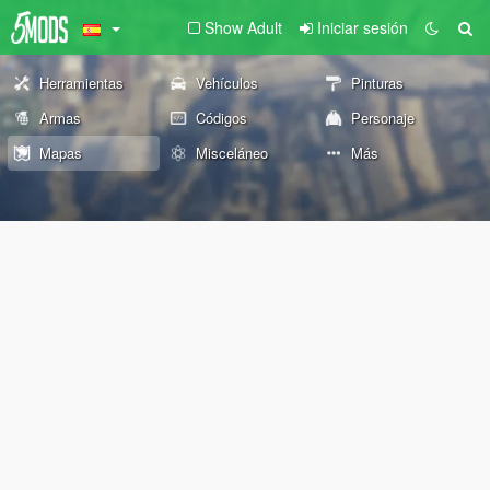
Show Adult
Iniciar sesión
Herramientas
Vehículos
Pinturas
Armas
Códigos
Personaje
Mapas
Misceláneo
Más