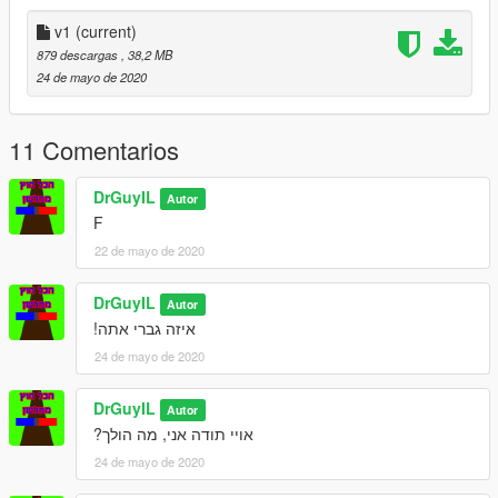
--------------------------------------------------------------
v1
(current)
The original model: It's a file from the game
879 descargas
, 38,2 MB
24 de mayo de 2020
11 Comentarios
DrGuyIL
Autor
F
22 de mayo de 2020
DrGuyIL
Autor
איזה גברי אתה!
24 de mayo de 2020
DrGuyIL
Autor
אויי תודה אני, מה הולך?
24 de mayo de 2020