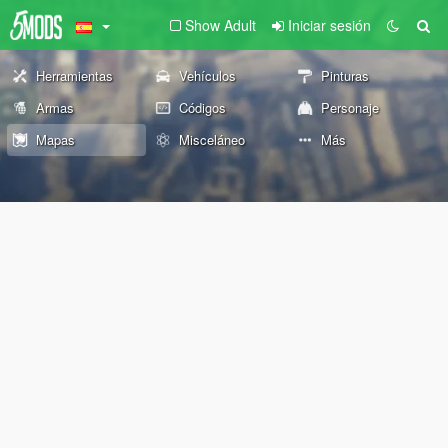
Show Adult
Iniciar sesión
Herramientas
Vehículos
Pinturas
Armas
Códigos
Personaje
Mapas
Misceláneo
Más