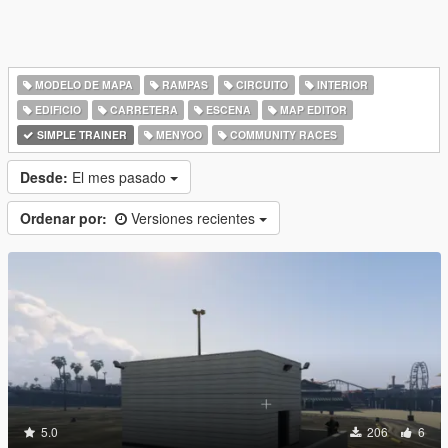
MODELO DE MAPA
RAMPAS
CIRCUITO
INTERIOR
EDIFICIO
CARRETERA
ESCENA
MAP EDITOR
SIMPLE TRAINER
MENYOO
COMMUNITY RACES
Desde:
El mes pasado
Ordenar por:
Versiones recientes
5.0
206
6