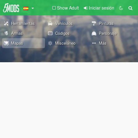
Show Adult
Iniciar sesión
Herramientas
Vehículos
Pinturas
Armas
Códigos
Personaje
Mapas
Misceláneo
Más